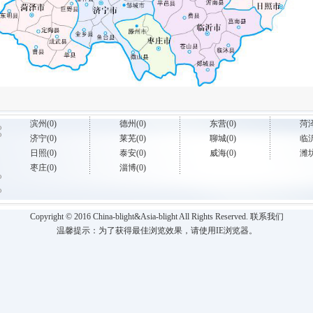
滨州(0)
德州(0)
东营(0)
菏泽
济宁(0)
莱芜(0)
聊城(0)
临沂
日照(0)
泰安(0)
威海(0)
潍坊
枣庄(0)
淄博(0)
Copyright
©
2016 China-blight&Asia-blight All Rights Reserved.
联系我们
温馨提示：为了获得最佳浏览效果，请使用IE浏览器。