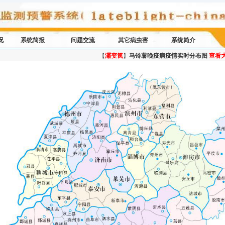
况
系统简报
问题交流
其它病虫害
系统简介
【
灞变笢
】
马铃薯晚疫病疫情实时分布图
查看