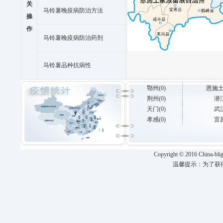
关
马铃薯晚疫病防治方法
操
作
马铃薯晚疫病防治药剂
马铃薯品种抗病性
鄂州(0)
恩施土家
荆州(0)
潜江
天门(0)
武汉
孝感(0)
宜昌
Copyright
©
2016 China-blig
温馨提示：为了获