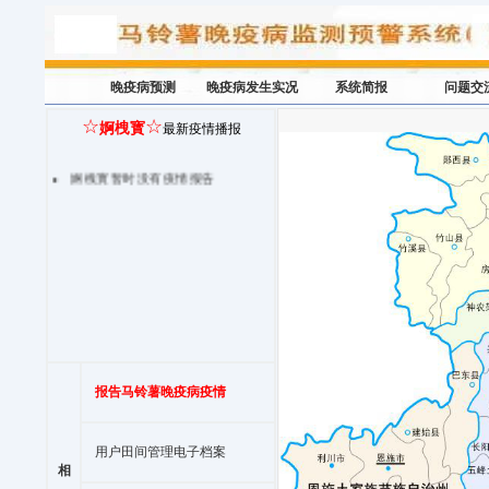
晚疫病预测
晚疫病发生实况
系统简报
问题交
☆
☆
婀栧寳
最新疫情播报
婀栧寳暂时没有疫情报告
报告马铃薯晚疫病疫情
用户田间管理电子档案
相