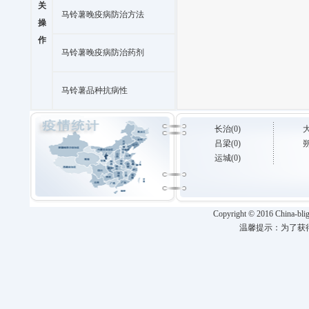
关
马铃薯晚疫病防治方法
操
作
马铃薯晚疫病防治药剂
马铃薯品种抗病性
长治(0)
大
吕梁(0)
朔
运城(0)
Copyright
©
2016 China-blig
温馨提示：为了获