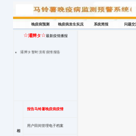
晚疫病预测
晚疫病发生实况
系统简报
问题交
☆
☆
灞辫タ
最新疫情播报
灞辫タ暂时没有疫情报告
报告马铃薯晚疫病疫情
用户田间管理电子档案
相