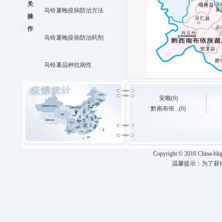
关
马铃薯晚疫病防治方法
操
作
马铃薯晚疫病防治药剂
马铃薯品种抗病性
安顺(0)
黔南布依...(0)
Copyright
©
2016 China-blig
温馨提示：为了获