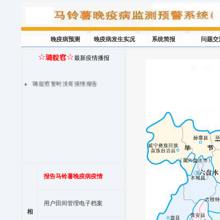
晚疫病预测
晚疫病发生实况
系统简报
问题交
☆
☆
璐靛窞
最新疫情播报
璐靛窞暂时没有疫情报告
报告马铃薯晚疫病疫情
用户田间管理电子档案
相